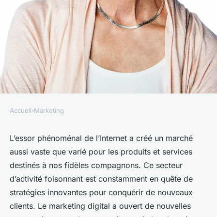
Accueil
›
Marketing
MARKETING
Quels sont les défis du
L’essor phénoménal de l’Internet a créé un marché
aussi vaste que varié pour les produits et services
marketing digital pour les
destinés à nos fidèles compagnons. Ce secteur
entreprises de produits de
d’activité foisonnant est constamment en quête de
bien-être pour animaux de
stratégies innovantes pour conquérir de nouveaux
compagnie ?
clients. Le marketing digital a ouvert de nouvelles