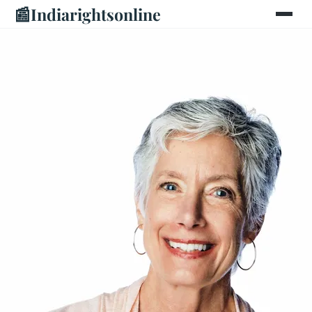
📰
Indiarightsonline