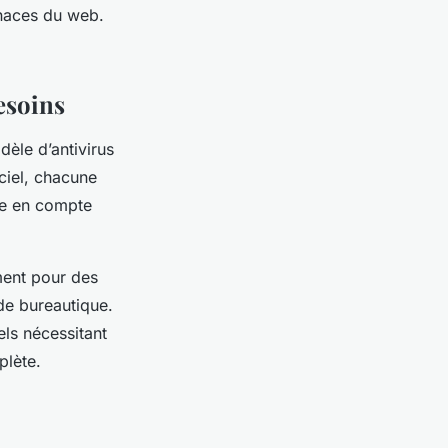
enaces du web.
esoins
dèle d’antivirus
ciel, chacune
dre en compte
ement pour des
 de bureautique.
els nécessitant
plète.