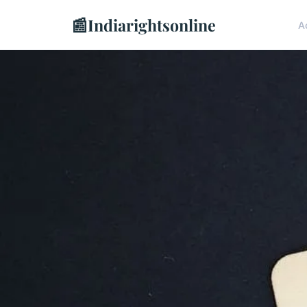
📰
Indiarightsonline
A