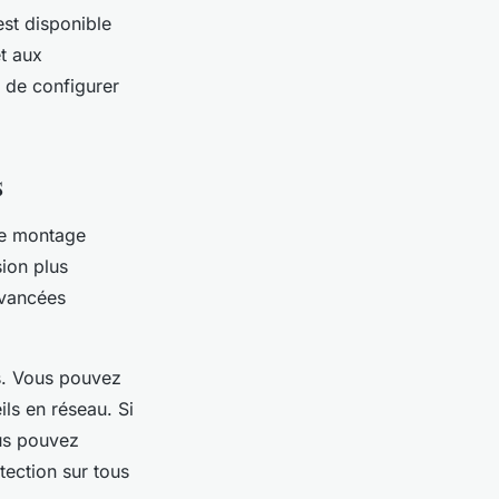
est disponible
et aux
t de configurer
s
 le montage
ion plus
avancées
s. Vous pouvez
ils en réseau. Si
ous pouvez
otection sur tous