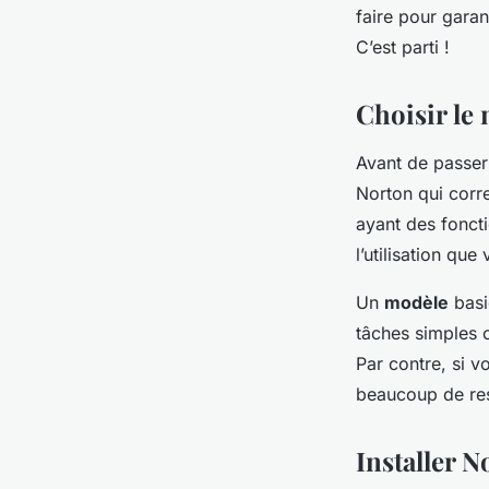
pour une protection
faire pour gara
C’est parti !
raoul
•
7 mars 2024
•
4 min de lecture
Choisir le
Avant de passer 
Norton qui corre
ayant des foncti
l’utilisation que
Un
modèle
basi
tâches simples c
Par contre, si v
beaucoup de res
Installer 