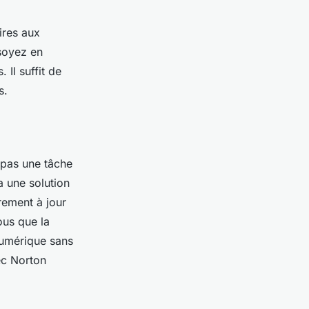
ires aux
 soyez en
 Il suffit de
s.
t pas une tâche
a une solution
rement à jour
ous que la
 numérique sans
ec Norton