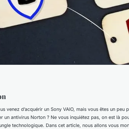
installer un
on
Vous venez d’acquérir un Sony VAIO, mais vous êtes un peu 
r un Sony VAIO
ller un antivirus Norton ? Ne vous inquiétez pas, on est là po
 jungle technologique. Dans cet article, nous allons vous m