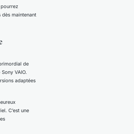
 pourrez
us dès maintenant
e
 primordial de
re Sony VAIO.
rsions adaptées
heureux
el. C’est une
ses