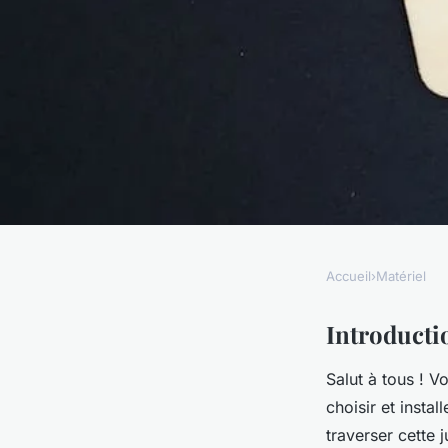
Accueil
›
Matériel
MATÉRIEL
Comment choisir et 
Introducti
Salut à tous ! 
antivirus Norton su
choisir et insta
traverser cette