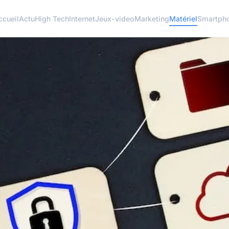
ccueil
Actu
High Tech
Internet
Jeux-video
Marketing
Matériel
Smartph