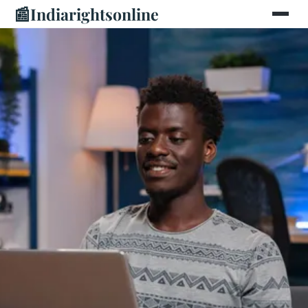
📰
Indiarightsonline