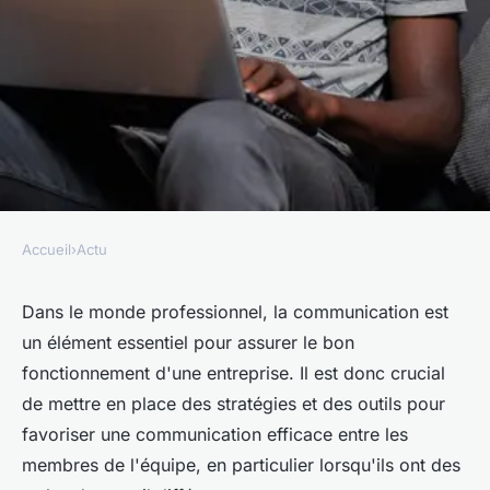
Accueil
›
Actu
ACTU
Quelles sont les clés pour
Dans le monde professionnel,
la communication
est
un élément essentiel pour assurer le bon
établir une communication
fonctionnement d'une entreprise. Il est donc crucial
efficace avec des collègues qui
de mettre en place des stratégies et des outils pour
ont des styles de travail
favoriser une communication efficace entre les
différents ?
membres de l'équipe, en particulier lorsqu'ils ont des