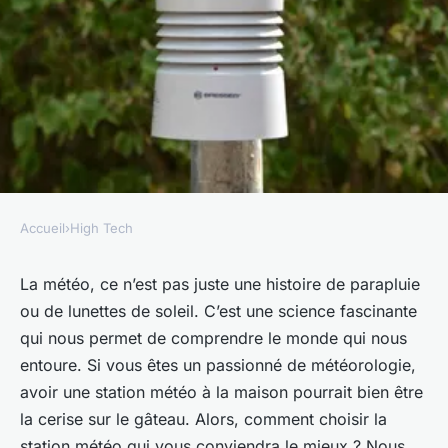
Accueil
›
High Tech
HIGH TECH
Comment choisir une station
La météo, ce n’est pas juste une histoire de parapluie
ou de lunettes de soleil. C’est une science fascinante
météo domestique pour les
qui nous permet de comprendre le monde qui nous
passionnés de météorologie ?
entoure. Si vous êtes un passionné de météorologie,
avoir une station météo à la maison pourrait bien être
raoul
•
18 février 2024
•
6 min de lecture
la cerise sur le gâteau. Alors, comment choisir la
station météo qui vous conviendra le mieux ? Nous