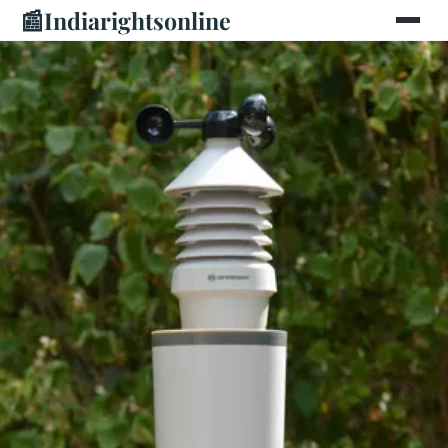
📰
Indiarightsonline