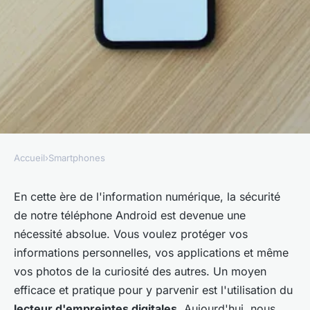
Accueil
›
Smartphones
SMARTPHONES
Comment configurer et
En cette ère de l'information numérique, la sécurité
de notre téléphone Android est devenue une
utiliser un lecteur
nécessité absolue. Vous voulez protéger vos
d'empreintes digitales pour
informations personnelles, vos applications et même
sécuriser votre smartphone
vos photos de la curiosité des autres. Un moyen
Android ?
efficace et pratique pour y parvenir est l'utilisation du
lecteur d'empreintes digitales
. Aujourd'hui, nous