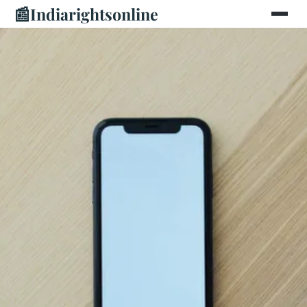
📰
Indiarightsonline