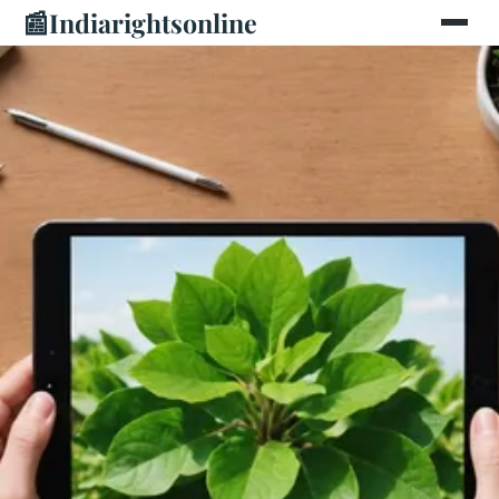
📰
Indiarightsonline