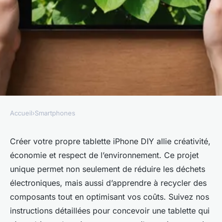
Accueil
›
Smartphones
SMARTPHONES
Créez votre tablette iphone diy
Créer votre propre tablette iPhone DIY allie créativité,
économie et respect de l’environnement. Ce projet
éco-responsable et rentable
unique permet non seulement de réduire les déchets
électroniques, mais aussi d’apprendre à recycler des
raoul
•
17 décembre 2024
•
6 min de lecture
composants tout en optimisant vos coûts. Suivez nos
instructions détaillées pour concevoir une tablette qui