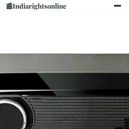
📰
Indiarightsonline