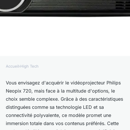
Accueil
›
High Tech
HIGH TECH
Guide d'achat: choisir le
Vous envisagez d'acquérir le vidéoprojecteur Philips
Neopix 720, mais face à la multitude d'options, le
vidéo-projecteur Philips
choix semble complexe. Grâce à des caractéristiques
Neopix 720
distinguées comme sa technologie LED et sa
connectivité polyvalente, ce modèle promet une
raoul
•
30 mai 2024
•
3 min de lecture
immersion totale dans vos contenus préférés. Cette