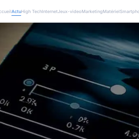
ccueil
Actu
High Tech
Internet
Jeux-video
Marketing
Matériel
Smartph