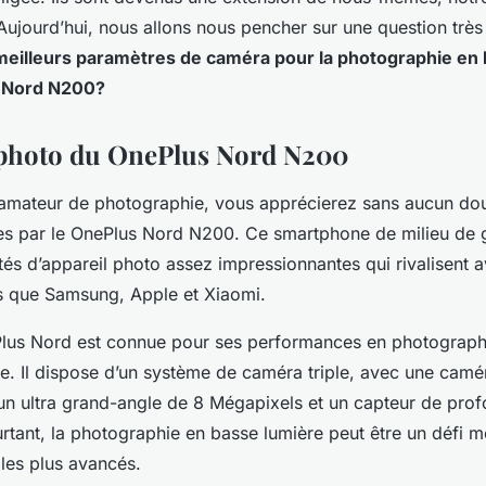
un OnePlus Nord
Aujourd’hui, nous allons nous pencher sur une question très 
 meilleurs paramètres de caméra pour la photographie en
s Nord N200?
 photo du OnePlus Nord N200
 amateur de photographie, vous apprécierez sans aucun dout
es par le OnePlus Nord N200. Ce smartphone de milieu de
tés d’appareil photo assez impressionnantes qui rivalisent a
ls que Samsung, Apple et Xiaomi.
us Nord est connue pour ses performances en photographi
te. Il dispose d’un système de caméra triple, avec une camé
un ultra grand-angle de 8 Mégapixels et un capteur de pro
rtant, la photographie en basse lumière peut être un défi 
 les plus avancés.