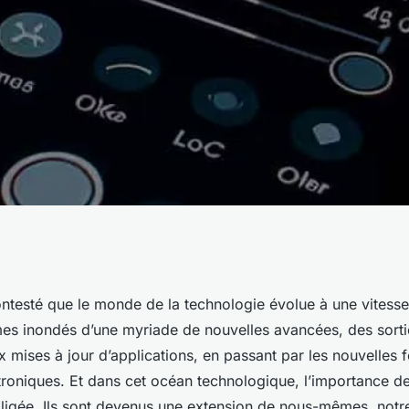
leurs paramètres
ncontesté que le monde de la technologie évolue à une vitess
es inondés d’une myriade de nouvelles avancées, des sorti
hotographie en
mises à jour d’applications, en passant par les nouvelles f
ctroniques. Et dans cet océan technologique, l’importance 
gligée. Ils sont devenus une extension de nous-mêmes, notr