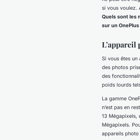
basse lumière sur 
si vous voulez. 
N200?
Quels sont les
sur un OnePlu
raoul
•
7 mars 2024
•
5 min de lecture
L’appareil
Si vous êtes un
des photos pris
des fonctionnali
poids lourds te
La gamme OnePl
n’est pas en res
13 Mégapixels, 
Mégapixels. Pou
appareils photo