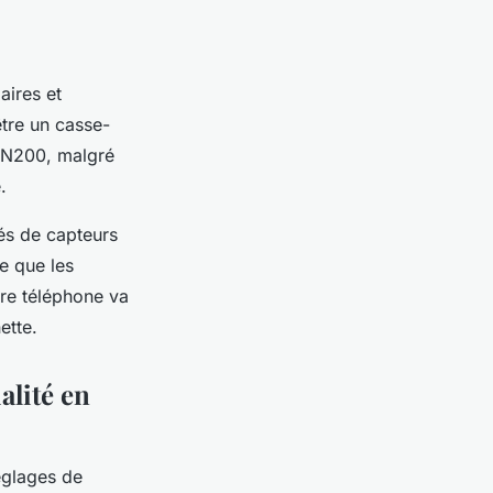
aires et
être un casse-
 N200, malgré
.
és de capteurs
e que les
tre téléphone va
ette.
alité en
églages de