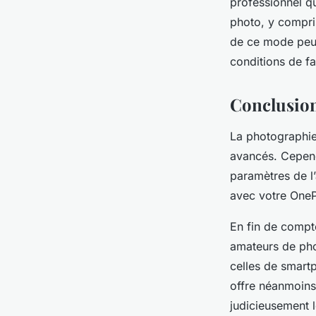
professionnel q
photo, y compris 
de ce mode peut
conditions de fa
Conclusio
La photographie
avancés. Cepend
paramètres de l
avec votre One
En fin de compte
amateurs de pho
celles de smart
offre néanmoins 
judicieusement l