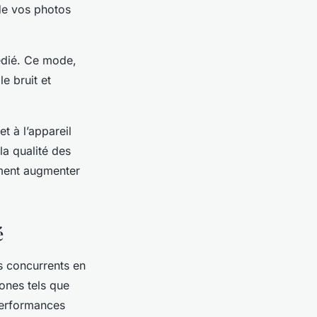
 de vos photos
édié. Ce mode,
e bruit et
t à l’appareil
la qualité des
ement augmenter
é
s concurrents en
ones tels que
performances