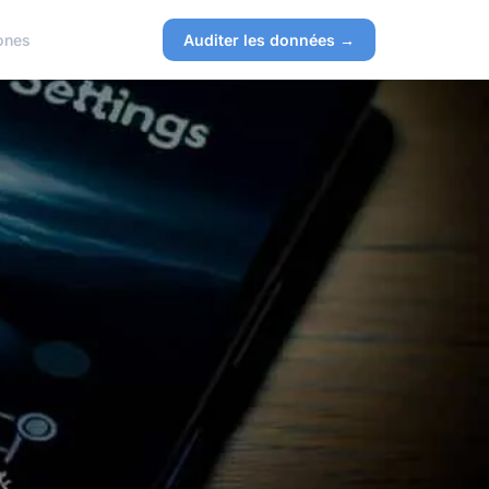
ones
Auditer les données →