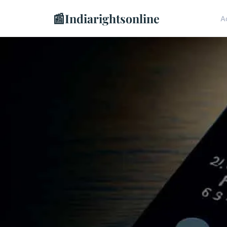
📰
Indiarightsonline
A