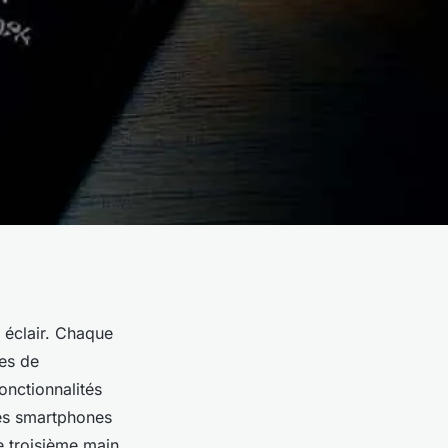
e éclair. Chaque
es de
onctionnalités
des smartphones
e troisième main