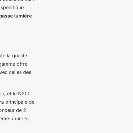
spécifique :
 basse lumière
e la qualité
 gamme offre
vec celles des
e, et le N200
ra principale de
fondeur de 2
même pour les