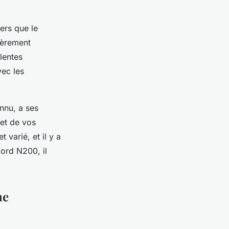
ers que le
gèrement
lentes
vec les
nnu, a ses
et de vos
varié, et il y a
ord N200, il
ne