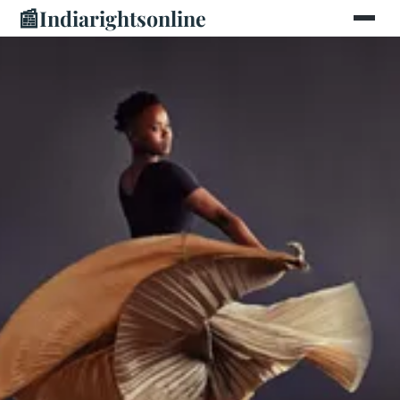
📰
Indiarightsonline