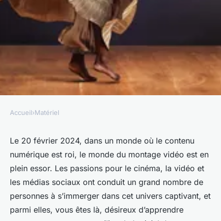
Accueil
›
Matériel
MATÉRIEL
Comment utiliser un logiciel
Le 20 février 2024, dans un monde où le contenu
numérique est roi, le monde du montage vidéo est en
de montage vidéo Adobe
plein essor. Les passions pour le cinéma, la vidéo et
Premiere Pro sur un Acer
les médias sociaux ont conduit un grand nombre de
Predator pour les projets
personnes à s’immerger dans cet univers captivant, et
créatifs ?
parmi elles, vous êtes là, désireux d’apprendre